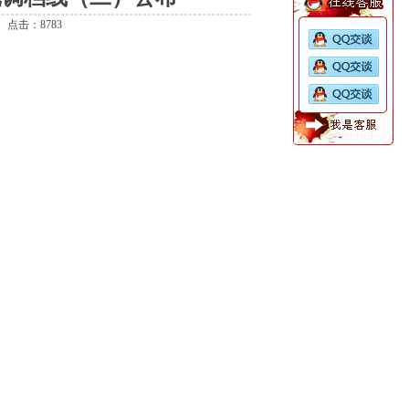
 点击：8783