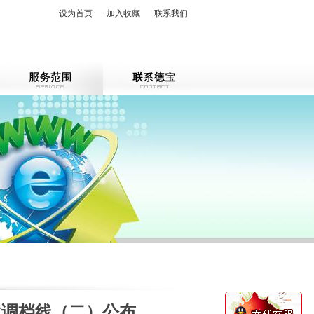
·设为首页
·加入收藏
·联系我们
批调档线（二）公布