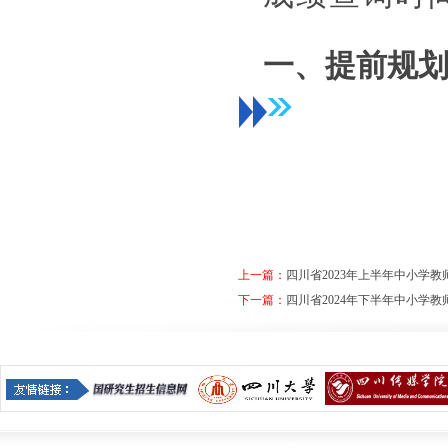
一、提前规
请
考
考
试
生
过
及
程
时
中
打
有
上一篇：
四川省2023年上半年中小学
下一篇：
四川省2024年下半年中小学
印
违
准
反
考
考
证
试
，
纪