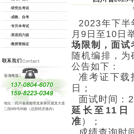
·研究生考试
·成教、自考
2023年下
·专升本考试
月9日至10日
·英语四六级
场限制，面试
·教师资格证
随机编排，为
公告如下：
准考证下载打
日；
面试时间：20
地址：四川省成都市龙泉驿区成龙大道
延长至11
二段888号88栋（总部经济港内）
准
）；
成绩查询时间