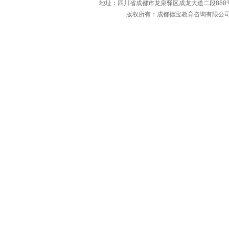
地址：四川省成都市龙泉驿区成龙大道二段888号88
认
律
版权所有：成都德宝教育咨询有限
真
作
阅
弊
读
或
准
提
考
供
证
虚
上
假
的
证
“
明
考
材
生
料
须
的
知
，
”
将